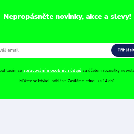
Nepropásněte novinky, akce a slevy!
Přihlási
uhlasím se
zpracováním osobních údajů
za účelem rozesílky newsle
Můžete se kdykoli odhlásit. Zasíláme jednou za 14 dní.