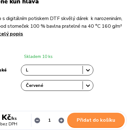
ně kůň hlava
 s digitálním potiskem DTF skvělý dárek k narozeninám,
pod stomeček 100 % bavlna pratelné na 40 °C 160 g/m²
celý popis
Skladem 10 ks
ské
 Kč
/
ks
Přidat do košíku
bez DPH