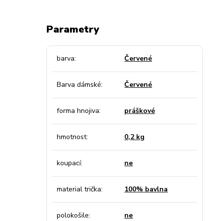
Parametry
barva
Červené
Barva dámské
Červené
forma hnojiva
práškové
hmotnost
0,2 kg
koupací
ne
material trička
100% bavlna
polokošile
ne