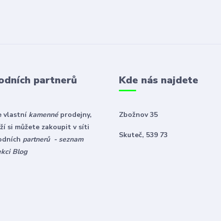
odních partnerů
Kde nás najdete
 vlastní
kamenné
prodejny,
Zbožnov 35
í si můžete zakoupit v síti
Skuteč, 539 73
odních
partnerů - seznam
ekci Blog