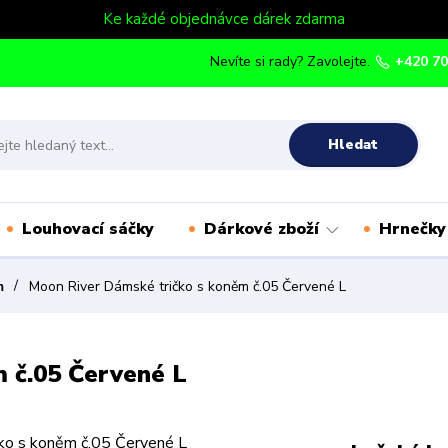
Ke každé objednávce dárek zdarma
Nevíte si rady? Zavolejte.
+420 70
Hledat
Louhovací sáčky
Dárkové zboží
Hrnečky
m
Moon River Dámské tričko s koněm č.05 Červené L
 č.05 Červené L