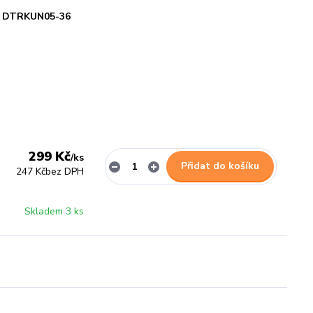
DTRKUN05-36
299 Kč
/
ks
Přidat do košíku
247 Kč
bez DPH
Skladem 3 ks