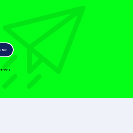
t se
tteru.