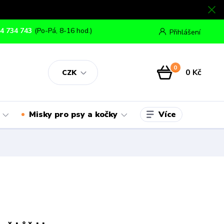
4 734 743
(Po-Pá, 8-16 hod.)
Přihlášení
0
0 Kč
CZK
Více
Misky pro psy a kočky