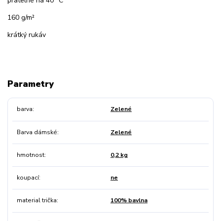
pratelné na 40 °C
160 g/m²
krátký rukáv
Parametry
barva
Zelené
Barva dámské
Zelené
hmotnost
0,2 kg
koupací
ne
material trička
100% bavlna