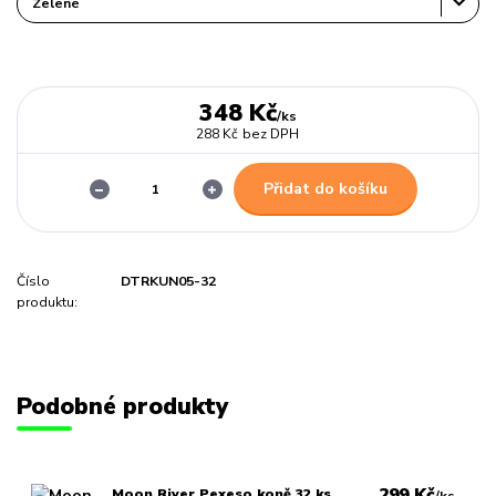
348 Kč
/
ks
288 Kč
bez DPH
Přidat do košíku
Číslo
DTRKUN05-32
produktu:
Podobné produkty
299 Kč
Moon River Pexeso koně 32 ks