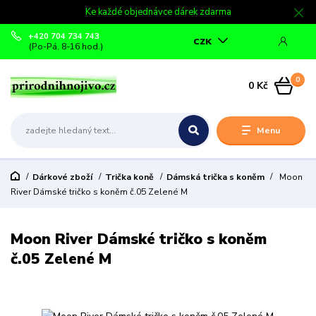
Ke každé objednávce dárek zdarma
+420 704 734 743
CZK
(Po-Pá, 8-16 hod.)
0
0 Kč
Menu
Dárkové zboží
Trička koně
Dámská trička s koněm
Moon
River Dámské tričko s koněm č.05 Zelené M
Moon River Dámské tričko s koněm
č.05 Zelené M