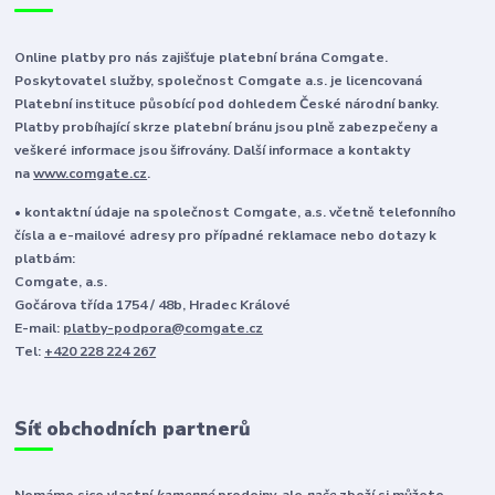
Online platby pro nás zajišťuje platební brána Comgate.
Poskytovatel služby, společnost Comgate a.s. je licencovaná
Platební instituce působící pod dohledem České národní banky.
Platby probíhající skrze platební bránu jsou plně zabezpečeny a
veškeré informace jsou šifrovány. Další informace a kontakty
na
www.comgate.cz
.
• kontaktní údaje na společnost Comgate, a.s. včetně telefonního
čísla a e-mailové adresy pro případné reklamace nebo dotazy k
platbám:
Comgate, a.s.
Gočárova třída 1754 / 48b, Hradec Králové
E-mail:
platby-podpora@comgate.cz
Tel:
+420 228 224 267
Síť obchodních partnerů