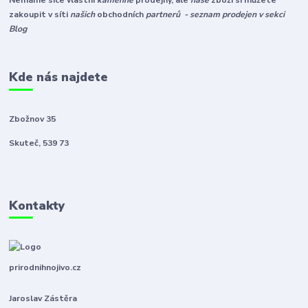
Nemáme sice vlastní
kamenné
prodejny, ale
naše
zboží si můžete
zakoupit v síti
našich
obchodních
partnerů - seznam prodejen v sekci
Blog
Kde nás najdete
Zbožnov 35
Skuteč, 539 73
Kontakty
prirodnihnojivo.cz
Jaroslav Zástěra