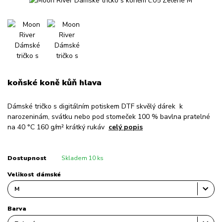
koňské koně kůň hlava
Dámské tričko s digitálním potiskem DTF skvělý dárek k
narozeninám, svátku nebo pod stomeček 100 % bavlna pratelné
na 40 °C 160 g/m² krátký rukáv
celý popis
Dostupnost
Skladem 10 ks
Velikost dámské
Barva