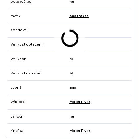
polokošile
ne
motiv
abstrakce
sportovní
ne
Velikost oblečení
M
Velikost
M
Velikost dámské
M
vtipné
ano
Výrobce
Moon River
vánoční
ne
Značka
Moon River