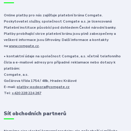
Online platby pro nás zajišťuje platební brána Comgate.
Poskytovatel služby, společnost Comgate a.s. je licencovaná
Platební instituce působící pod dohledem České národní banky.
Platby probíhající skrze platební bránu jsou plně zabezpečeny a
veškeré informace jsou šifrovány. Další informace a kontakty
na
www.comgate.cz
.
• kontaktní údaje na společnost Comgate, a.s. včetně telefonního
čísla a e-mailové adresy pro případné reklamace nebo dotazy k
platbám:
Comgate, a.s.
Gočárova třída 1754 / 48b, Hradec Králové
E-mail:
platby-podpora@comgate.cz
Tel:
+420 228 224 267
Síť obchodních partnerů