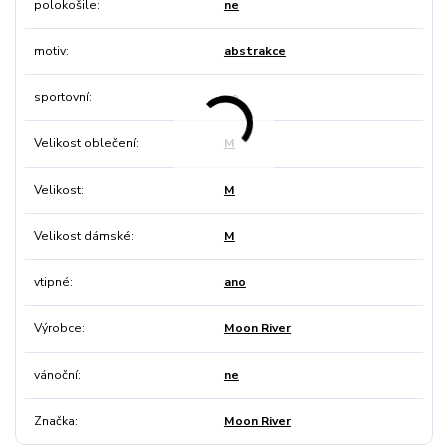
polokošile
ne
motiv
abstrakce
sportovní
ne
Velikost oblečení
M
Velikost
M
Velikost dámské
M
vtipné
ano
Výrobce
Moon River
vánoční
ne
Značka
Moon River