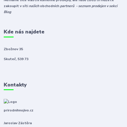
Nemáme sice vlastní
kamenné
prodejny, ale
naše
zboží si můžete
zakoupit v síti
našich
obchodních
partnerů - seznam prodejen v sekci
Blog
Kde nás najdete
Zbožnov 35
Skuteč, 539 73
Kontakty
prirodnihnojivo.cz
Jaroslav Zástěra