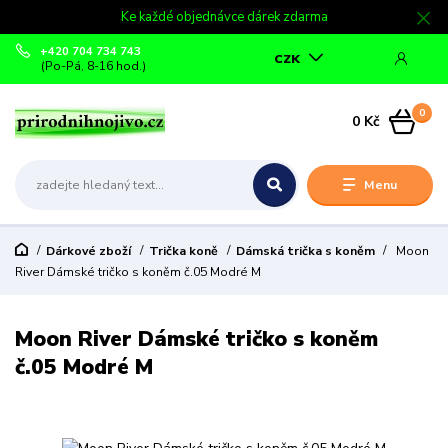
Ke každé objednávce dárek zdarma
+420 704 734 743
CZK
(Po-Pá, 8-16 hod.)
0
0 Kč
Menu
Dárkové zboží
Trička koně
Dámská trička s koněm
Moon
River Dámské tričko s koněm č.05 Modré M
Moon River Dámské tričko s koněm
č.05 Modré M