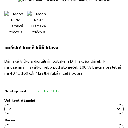
koňské koně kůň hlava
Dámské tričko s digitálním potiskem DTF skvělý dárek k
narozeninám, svátku nebo pod stomeček 100 % bavlna pratelné
na 40 °C 160 g/m² krátký rukáv
celý popis
Dostupnost
Skladem 10 ks
Velikost dámské
Barva