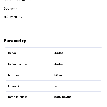
pratelné na 40 °C
160 g/m²
krátký rukáv
Parametry
barva
Modré
Barva dámské
Modré
hmotnost
0,2 kg
koupací
ne
material trička
100% bavlna