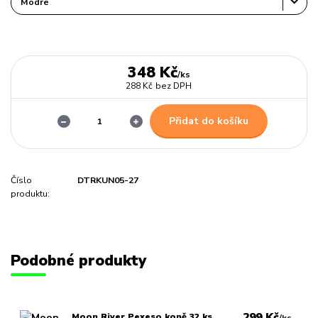
348 Kč
/
ks
288 Kč
bez DPH
Přidat do košíku
Číslo
DTRKUN05-27
produktu:
Podobné produkty
299 Kč
Moon River Pexeso koně 32 ks