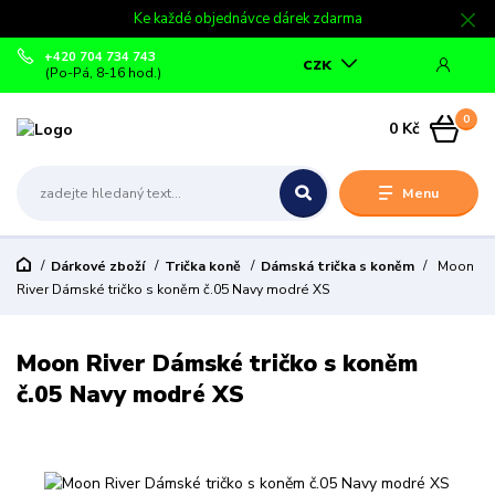
Ke každé objednávce dárek zdarma
+420 704 734 743
CZK
(Po-Pá, 8-16 hod.)
0
0 Kč
Menu
Dárkové zboží
Trička koně
Dámská trička s koněm
Moon
River Dámské tričko s koněm č.05 Navy modré XS
Moon River Dámské tričko s koněm
č.05 Navy modré XS