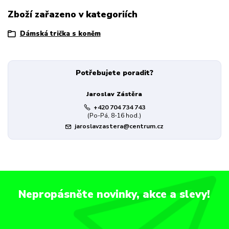
Zboží zařazeno v kategoriích
Dámská trička s koněm
Potřebujete poradit?
Jaroslav Zástěra
+420 704 734 743
(Po-Pá, 8-16 hod.)
jaroslavzastera@centrum.cz
Nepropásněte novinky, akce a slevy!