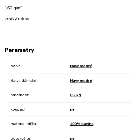
160 g/m²
krátký rukáv
Parametry
barva
Navy modré
Barva dámské
Navy modré
hmotnost
0,2 kg
koupací
ne
material trička
100% bavlna
polokošile
ne