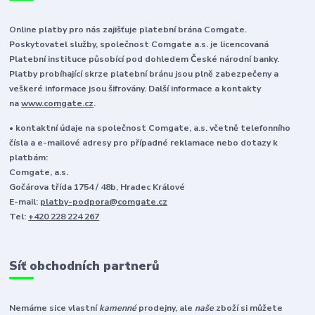
Online platby pro nás zajišťuje platební brána Comgate.
Poskytovatel služby, společnost Comgate a.s. je licencovaná
Platební instituce působící pod dohledem České národní banky.
Platby probíhající skrze platební bránu jsou plně zabezpečeny a
veškeré informace jsou šifrovány. Další informace a kontakty
na
www.comgate.cz
.
• kontaktní údaje na společnost Comgate, a.s. včetně telefonního
čísla a e-mailové adresy pro případné reklamace nebo dotazy k
platbám:
Comgate, a.s.
Gočárova třída 1754 / 48b, Hradec Králové
E-mail:
platby-podpora@comgate.cz
Tel:
+420 228 224 267
Síť obchodních partnerů
Nemáme sice vlastní
kamenné
prodejny, ale
naše
zboží si můžete