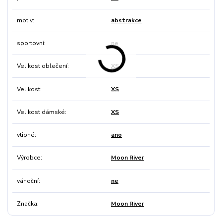
motiv
abstrakce
sportovní
ne
Velikost oblečení
XS
Velikost
XS
Velikost dámské
XS
vtipné
ano
Výrobce
Moon River
vánoční
ne
Značka
Moon River