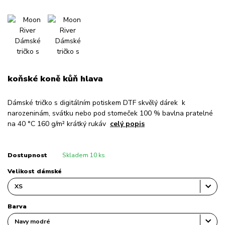
koňské koně kůň hlava
Dámské tričko s digitálním potiskem DTF skvělý dárek k
narozeninám, svátku nebo pod stomeček 100 % bavlna pratelné
na 40 °C 160 g/m² krátký rukáv
celý popis
Dostupnost
Skladem 10 ks
Velikost dámské
Barva