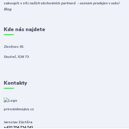
zakoupit v síti
našich
obchodních
partnerů - seznam prodejen v sekci
Blog
Kde nás najdete
Zbožnov 35
Skuteč, 539 73
Kontakty
prirodnihnojivo.cz
Jaroslav Zástěra
+420 704 734 743