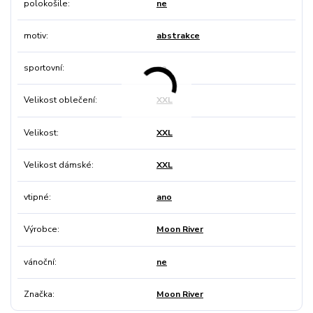
polokošile
ne
motiv
abstrakce
sportovní
ne
Velikost oblečení
XXL
Velikost
XXL
Velikost dámské
XXL
vtipné
ano
Výrobce
Moon River
vánoční
ne
Značka
Moon River