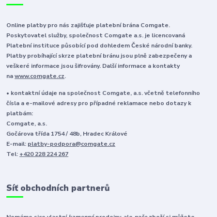
Online platby pro nás zajišťuje platební brána Comgate.
Poskytovatel služby, společnost Comgate a.s. je licencovaná
Platební instituce působící pod dohledem České národní banky.
Platby probíhající skrze platební bránu jsou plně zabezpečeny a
veškeré informace jsou šifrovány. Další informace a kontakty
na
www.comgate.cz
.
• kontaktní údaje na společnost Comgate, a.s. včetně telefonního
čísla a e-mailové adresy pro případné reklamace nebo dotazy k
platbám:
Comgate, a.s.
Gočárova třída 1754 / 48b, Hradec Králové
E-mail:
platby-podpora@comgate.cz
Tel:
+420 228 224 267
Síť obchodních partnerů