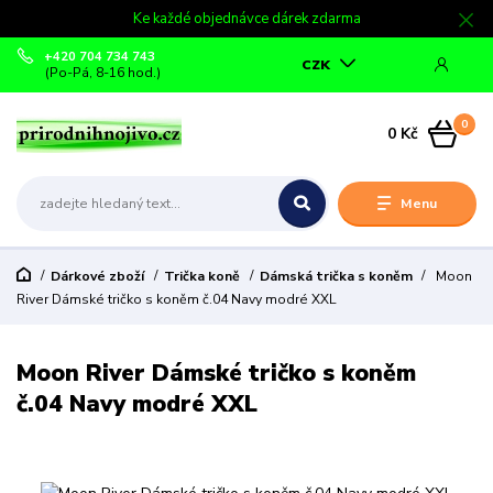
Ke každé objednávce dárek zdarma
+420 704 734 743
CZK
(Po-Pá, 8-16 hod.)
0
0 Kč
Menu
Dárkové zboží
Trička koně
Dámská trička s koněm
Moon
River Dámské tričko s koněm č.04 Navy modré XXL
Moon River Dámské tričko s koněm
č.04 Navy modré XXL