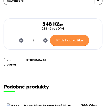
348 Kč
/
ks
288 Kč
bez DPH
Přidat do košíku
Číslo
DTRKUN04-61
produktu:
Podobné produkty
299 Kč
Moon River Pexeso koně 32 ks