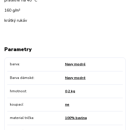
pratelné na 40 °C
160 g/m²
krátký rukáv
Parametry
barva
Navy modré
Barva dámské
Navy modré
hmotnost
0,2 kg
koupací
ne
material trička
100% bavlna