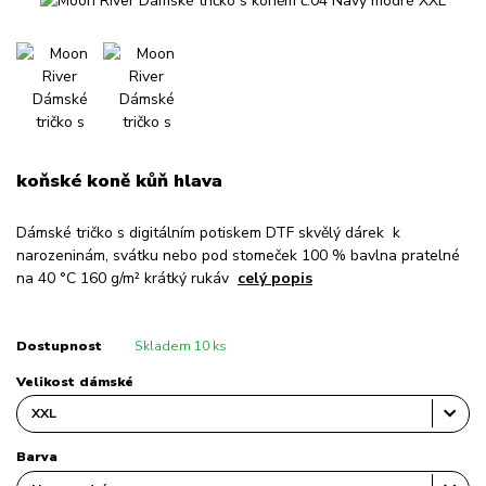
koňské koně kůň hlava
Dámské tričko s digitálním potiskem DTF skvělý dárek k
narozeninám, svátku nebo pod stomeček 100 % bavlna pratelné
na 40 °C 160 g/m² krátký rukáv
celý popis
Dostupnost
Skladem 10 ks
Velikost dámské
Barva