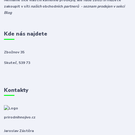
Nemáme sice vlastní
kamenné
prodejny, ale
naše
zboží si můžete
zakoupit v síti
našich
obchodních
partnerů - seznam prodejen v sekci
Blog
Kde nás najdete
Zbožnov 35
Skuteč, 539 73
Kontakty
prirodnihnojivo.cz
Jaroslav Zástěra