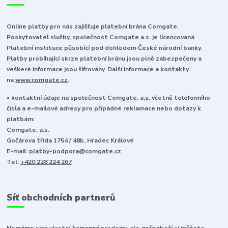
Online platby pro nás zajišťuje platební brána Comgate.
Poskytovatel služby, společnost Comgate a.s. je licencovaná
Platební instituce působící pod dohledem České národní banky.
Platby probíhající skrze platební bránu jsou plně zabezpečeny a
veškeré informace jsou šifrovány. Další informace a kontakty
na
www.comgate.cz
.
• kontaktní údaje na společnost Comgate, a.s. včetně telefonního
čísla a e-mailové adresy pro případné reklamace nebo dotazy k
platbám:
Comgate, a.s.
Gočárova třída 1754 / 48b, Hradec Králové
E-mail:
platby-podpora@comgate.cz
Tel:
+420 228 224 267
Síť obchodních partnerů