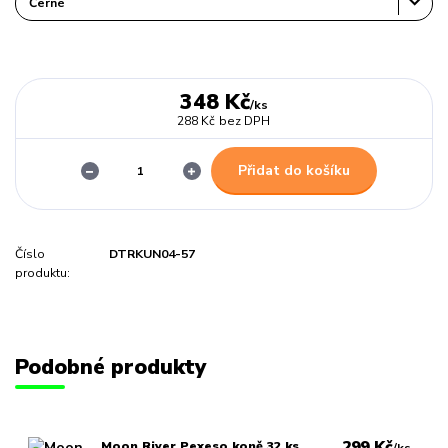
348 Kč
/
ks
288 Kč
bez DPH
Přidat do košíku
Číslo
DTRKUN04-57
produktu:
Podobné produkty
299 Kč
Moon River Pexeso koně 32 ks