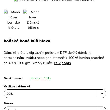
koňské koně kůň hlava
Dámské tričko s digitálním potiskem DTF skvělý dárek k
narozeninám, svátku nebo pod stomeček 100 % bavlna pratelné
na 40 °C 160 g/m² krátký rukáv
celý popis
Dostupnost
Skladem 10 ks
Velikost dámské
Barva