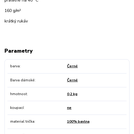
pratelné na 40 °C
160 g/m²
krátký rukáv
Parametry
barva
Černé
Barva dámské
Černé
hmotnost
0,2 kg
koupací
ne
material trička
100% bavlna