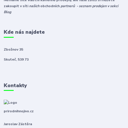
Nemáme sice vlastní
kamenné
prodejny, ale
naše
zboží si můžete
zakoupit v síti
našich
obchodních
partnerů - seznam prodejen v sekci
Blog
Kde nás najdete
Zbožnov 35
Skuteč, 539 73
Kontakty
prirodnihnojivo.cz
Jaroslav Zástěra