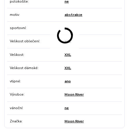
polokošile
ne
motiv
abstrakce
sportovní
ne
Velikost oblečení
XXL
Velikost
XXL
Velikost dámské
XXL
vtipné
ano
Výrobce
Moon River
vánoční
ne
Značka
Moon River