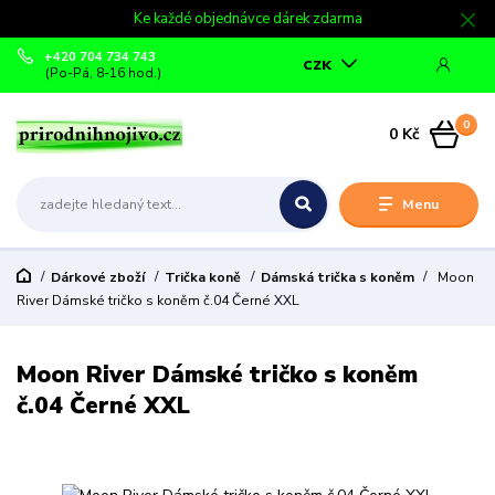
Ke každé objednávce dárek zdarma
+420 704 734 743
CZK
(Po-Pá, 8-16 hod.)
0
0 Kč
Menu
Dárkové zboží
Trička koně
Dámská trička s koněm
Moon
River Dámské tričko s koněm č.04 Černé XXL
Moon River Dámské tričko s koněm
č.04 Černé XXL