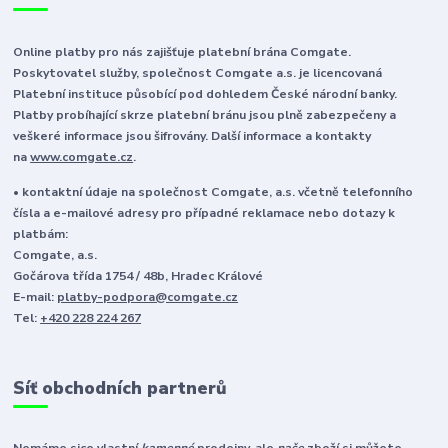
Online platby pro nás zajišťuje platební brána Comgate.
Poskytovatel služby, společnost Comgate a.s. je licencovaná
Platební instituce působící pod dohledem České národní banky.
Platby probíhající skrze platební bránu jsou plně zabezpečeny a
veškeré informace jsou šifrovány. Další informace a kontakty
na
www.comgate.cz
.
• kontaktní údaje na společnost Comgate, a.s. včetně telefonního
čísla a e-mailové adresy pro případné reklamace nebo dotazy k
platbám:
Comgate, a.s.
Gočárova třída 1754 / 48b, Hradec Králové
E-mail:
platby-podpora@comgate.cz
Tel:
+420 228 224 267
Síť obchodních partnerů