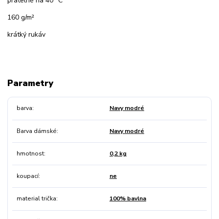
pratelné na 40 °C
160 g/m²
krátký rukáv
Parametry
barva
Navy modré
Barva dámské
Navy modré
hmotnost
0,2 kg
koupací
ne
material trička
100% bavlna