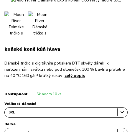
koňské koně kůň hlava
Dámské tričko s digitálním potiskem DTF skvělý dárek k
narozeninám, svátku nebo pod stomeček 100 % bavlna pratelné
na 40 °C 160 g/m² krátký rukáv
celý popis
Dostupnost
Skladem 10 ks
Velikost dámské
Barva