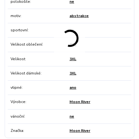
polokošile
ne
motiv
abstrakce
sportovní
ne
Velikost oblečení
3XL
Velikost
3XL
Velikost dámské
3XL
vtipné
ano
Výrobce
Moon River
vánoční
ne
Značka
Moon River