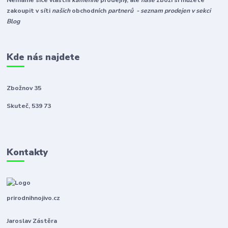
Nemáme sice vlastní
kamenné
prodejny, ale
naše
zboží si můžete
zakoupit v síti
našich
obchodních
partnerů - seznam prodejen v sekci
Blog
Kde nás najdete
Zbožnov 35
Skuteč, 539 73
Kontakty
prirodnihnojivo.cz
Jaroslav Zástěra