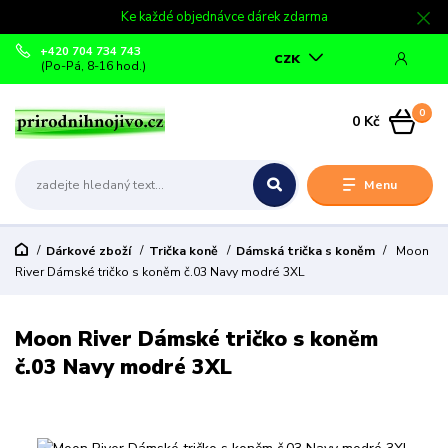
Ke každé objednávce dárek zdarma
+420 704 734 743
CZK
(Po-Pá, 8-16 hod.)
0
0 Kč
Menu
Dárkové zboží
Trička koně
Dámská trička s koněm
Moon
River Dámské tričko s koněm č.03 Navy modré 3XL
Moon River Dámské tričko s koněm
č.03 Navy modré 3XL