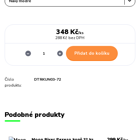
348 Kč
/
ks
288 Kč
bez DPH
Přidat do košíku
Číslo
DTRKUN03-72
produktu:
Podobné produkty
299 Kč
Moon River Pexeso koně 32 ks