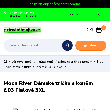
Ke každé objednávce dárek zdarma
+420 704 734 743
CZK
(Po-Pá, 8-16 hod.)
0
0 Kč
Menu
Dárkové zboží
Trička koně
Dámská trička s koněm
Moon
River Dámské tričko s koněm č.03 Fialové 3XL
Moon River Dámské tričko s koněm
č.03 Fialové 3XL