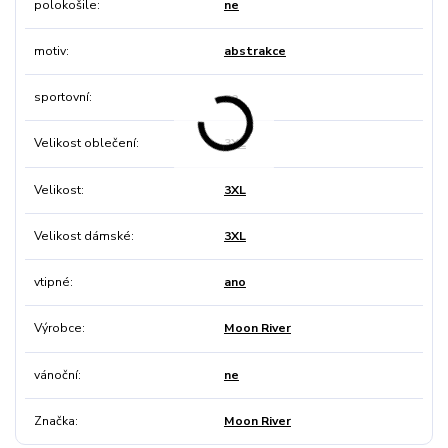
polokošile
ne
motiv
abstrakce
sportovní
ne
Velikost oblečení
3XL
Velikost
3XL
Velikost dámské
3XL
vtipné
ano
Výrobce
Moon River
vánoční
ne
Značka
Moon River