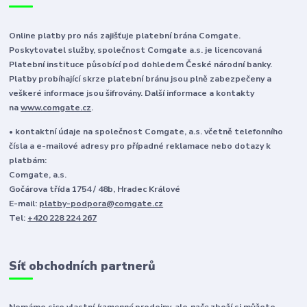
Online platby pro nás zajišťuje platební brána Comgate.
Poskytovatel služby, společnost Comgate a.s. je licencovaná
Platební instituce působící pod dohledem České národní banky.
Platby probíhající skrze platební bránu jsou plně zabezpečeny a
veškeré informace jsou šifrovány. Další informace a kontakty
na
www.comgate.cz
.
• kontaktní údaje na společnost Comgate, a.s. včetně telefonního
čísla a e-mailové adresy pro případné reklamace nebo dotazy k
platbám:
Comgate, a.s.
Gočárova třída 1754 / 48b, Hradec Králové
E-mail:
platby-podpora@comgate.cz
Tel:
+420 228 224 267
Síť obchodních partnerů