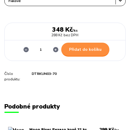
348 Kč
/
ks
288 Kč
bez DPH
Přidat do košíku
Číslo
DTRKUN03-70
produktu:
Podobné produkty
299 Kč
Moon River Pexeso koně 32 ks