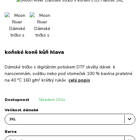
koňské koně kůň hlava
Dámské tričko s digitálním potiskem DTF skvělý dárek k
narozeninám, svátku nebo pod stomeček 100 % bavlna pratelné
na 40 °C 160 g/m² krátký rukáv
celý popis
Dostupnost
Skladem 10 ks
Velikost dámské
Barva