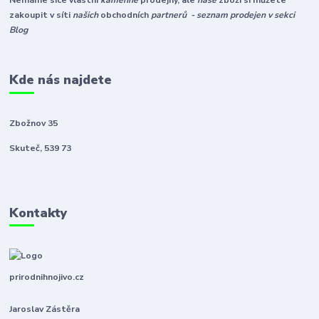
Nemáme sice vlastní
kamenné
prodejny, ale
naše
zboží si můžete
zakoupit v síti
našich
obchodních
partnerů - seznam prodejen v sekci
Blog
Kde nás najdete
Zbožnov 35
Skuteč, 539 73
Kontakty
prirodnihnojivo.cz
Jaroslav Zástěra