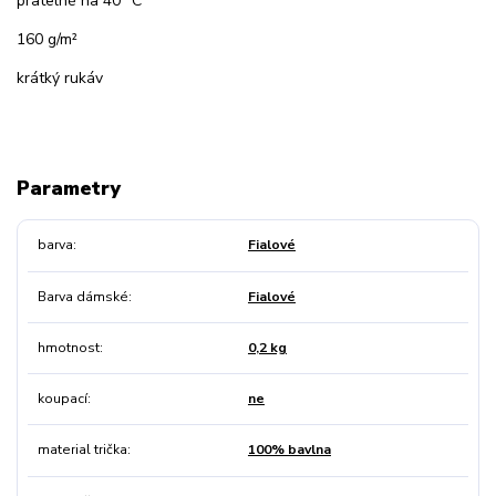
pratelné na 40 °C
160 g/m²
krátký rukáv
Parametry
barva
Fialové
Barva dámské
Fialové
hmotnost
0,2 kg
koupací
ne
material trička
100% bavlna