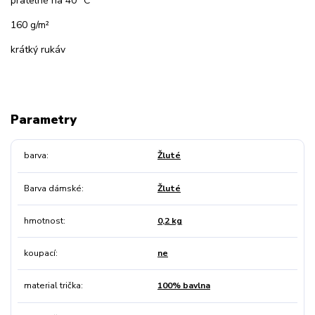
pratelné na 40 °C
160 g/m²
krátký rukáv
Parametry
barva
Žluté
Barva dámské
Žluté
hmotnost
0,2 kg
koupací
ne
material trička
100% bavlna