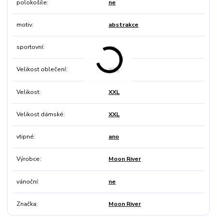
polokošile
ne
motiv
abstrakce
sportovní
ne
Velikost oblečení
XXL
Velikost
XXL
Velikost dámské
XXL
vtipné
ano
Výrobce
Moon River
vánoční
ne
Značka
Moon River