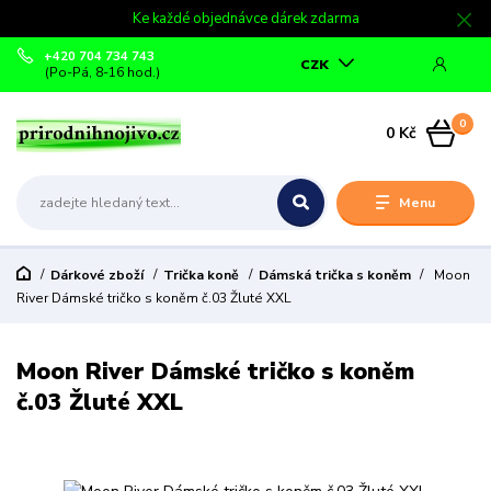
Ke každé objednávce dárek zdarma
+420 704 734 743
CZK
(Po-Pá, 8-16 hod.)
0
0 Kč
Menu
Dárkové zboží
Trička koně
Dámská trička s koněm
Moon
River Dámské tričko s koněm č.03 Žluté XXL
Moon River Dámské tričko s koněm
č.03 Žluté XXL