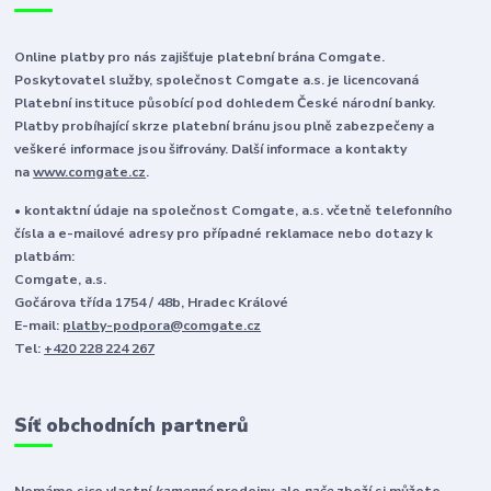
Online platby pro nás zajišťuje platební brána Comgate.
Poskytovatel služby, společnost Comgate a.s. je licencovaná
Platební instituce působící pod dohledem České národní banky.
Platby probíhající skrze platební bránu jsou plně zabezpečeny a
veškeré informace jsou šifrovány. Další informace a kontakty
na
www.comgate.cz
.
• kontaktní údaje na společnost Comgate, a.s. včetně telefonního
čísla a e-mailové adresy pro případné reklamace nebo dotazy k
platbám:
Comgate, a.s.
Gočárova třída 1754 / 48b, Hradec Králové
E-mail:
platby-podpora@comgate.cz
Tel:
+420 228 224 267
Síť obchodních partnerů