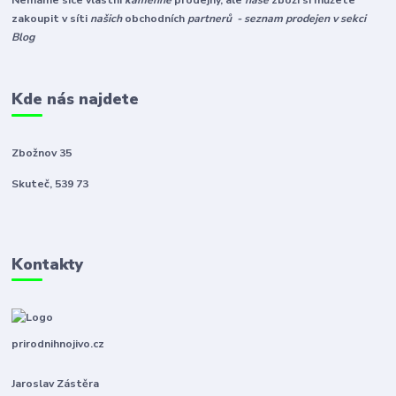
Nemáme sice vlastní
kamenné
prodejny, ale
naše
zboží si můžete
zakoupit v síti
našich
obchodních
partnerů - seznam prodejen v sekci
Blog
Kde nás najdete
Zbožnov 35
Skuteč, 539 73
Kontakty
prirodnihnojivo.cz
Jaroslav Zástěra