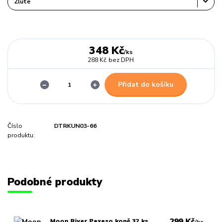
348 Kč
/
ks
288 Kč
bez DPH
Přidat do košíku
Číslo
DTRKUN03-66
produktu:
Podobné produkty
299 Kč
Moon River Pexeso koně 32 ks