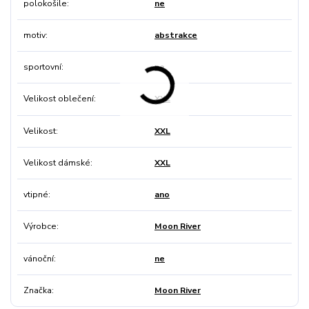
polokošile
ne
motiv
abstrakce
sportovní
ne
Velikost oblečení
XXL
Velikost
XXL
Velikost dámské
XXL
vtipné
ano
Výrobce
Moon River
vánoční
ne
Značka
Moon River