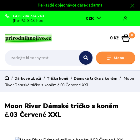
Ke každé objednávce dárek zdarma
+420 704 734 743
CZK
(Po-Pá, 8-16 hod.)
0
0 Kč
Menu
Dárkové zboží
Trička koně
Dámská trička s koněm
Moon
River Dámské tričko s koněm č.03 Červené XXL
Moon River Dámské tričko s koněm
č.03 Červené XXL