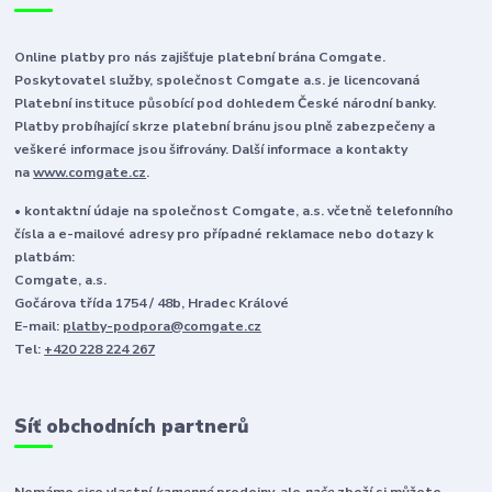
Online platby pro nás zajišťuje platební brána Comgate.
Poskytovatel služby, společnost Comgate a.s. je licencovaná
Platební instituce působící pod dohledem České národní banky.
Platby probíhající skrze platební bránu jsou plně zabezpečeny a
veškeré informace jsou šifrovány. Další informace a kontakty
na
www.comgate.cz
.
• kontaktní údaje na společnost Comgate, a.s. včetně telefonního
čísla a e-mailové adresy pro případné reklamace nebo dotazy k
platbám:
Comgate, a.s.
Gočárova třída 1754 / 48b, Hradec Králové
E-mail:
platby-podpora@comgate.cz
Tel:
+420 228 224 267
Síť obchodních partnerů