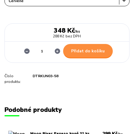
348 Kč
/
ks
288 Kč
bez DPH
Přidat do košíku
Číslo
DTRKUN03-58
produktu:
Podobné produkty
299 Kč
Moon River Pexeso koně 32 ks