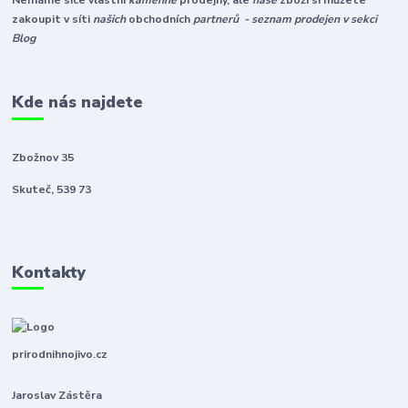
Nemáme sice vlastní
kamenné
prodejny, ale
naše
zboží si můžete
zakoupit v síti
našich
obchodních
partnerů - seznam prodejen v sekci
Blog
Kde nás najdete
Zbožnov 35
Skuteč, 539 73
Kontakty
prirodnihnojivo.cz
Jaroslav Zástěra