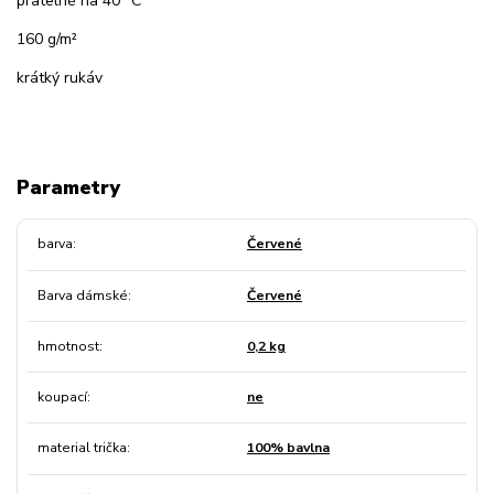
pratelné na 40 °C
160 g/m²
krátký rukáv
Parametry
barva
Červené
Barva dámské
Červené
hmotnost
0,2 kg
koupací
ne
material trička
100% bavlna