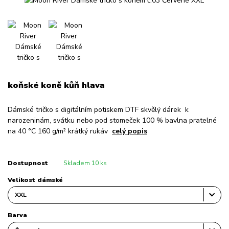
koňské koně kůň hlava
Dámské tričko s digitálním potiskem DTF skvělý dárek k
narozeninám, svátku nebo pod stomeček 100 % bavlna pratelné
na 40 °C 160 g/m² krátký rukáv
celý popis
Dostupnost
Skladem 10 ks
Velikost dámské
Barva