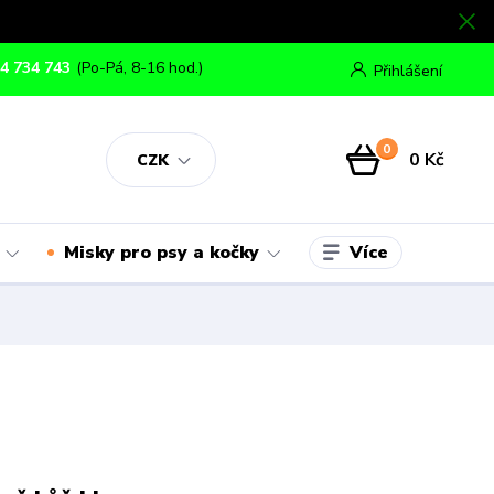
4 734 743
(Po-Pá, 8-16 hod.)
Přihlášení
0
0 Kč
CZK
Více
Misky pro psy a kočky