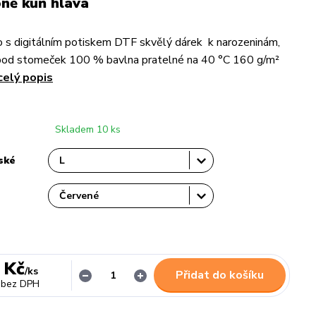
ně kůň hlava
 s digitálním potiskem DTF skvělý dárek k narozeninám,
pod stomeček 100 % bavlna pratelné na 40 °C 160 g/m²
celý popis
Skladem 10 ks
ské
 Kč
/
ks
Přidat do košíku
bez DPH