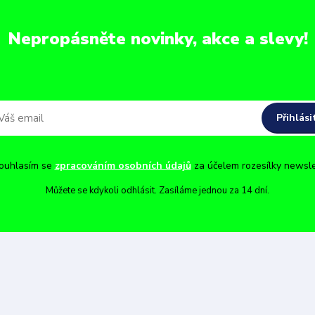
Nepropásněte novinky, akce a slevy!
Přihlási
uhlasím se
zpracováním osobních údajů
za účelem rozesílky newsle
Můžete se kdykoli odhlásit. Zasíláme jednou za 14 dní.