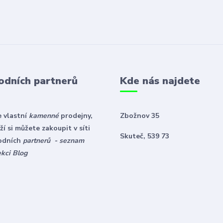
odních partnerů
Kde nás najdete
 vlastní
kamenné
prodejny,
Zbožnov 35
í si můžete zakoupit v síti
Skuteč, 539 73
odních
partnerů - seznam
ekci Blog