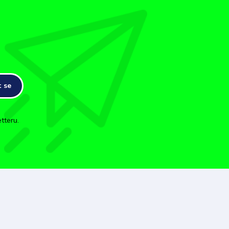
t se
tteru.