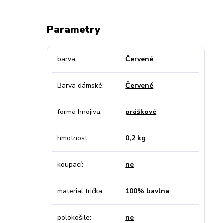
Parametry
barva
Červené
Barva dámské
Červené
forma hnojiva
práškové
hmotnost
0,2 kg
koupací
ne
material trička
100% bavlna
polokošile
ne