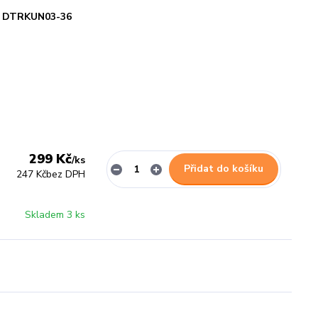
DTRKUN03-36
299 Kč
/
ks
Přidat do košíku
247 Kč
bez DPH
Skladem 3 ks