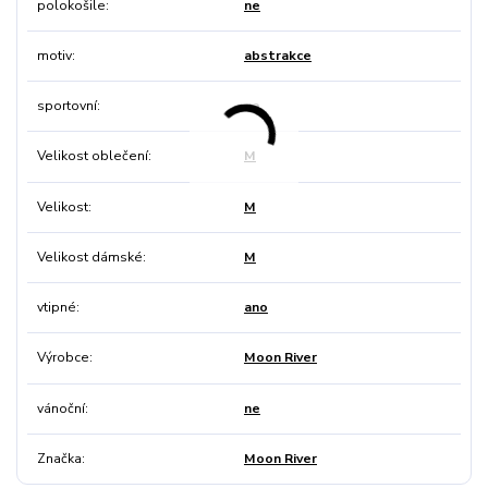
polokošile
ne
motiv
abstrakce
sportovní
ne
Velikost oblečení
M
Velikost
M
Velikost dámské
M
vtipné
ano
Výrobce
Moon River
vánoční
ne
Značka
Moon River