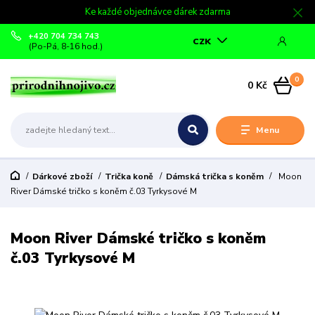
Ke každé objednávce dárek zdarma
+420 704 734 743
CZK
(Po-Pá, 8-16 hod.)
0
0 Kč
Menu
Dárkové zboží
Trička koně
Dámská trička s koněm
Moon
River Dámské tričko s koněm č.03 Tyrkysové M
Moon River Dámské tričko s koněm
č.03 Tyrkysové M