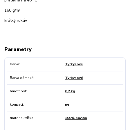
pratelné na 40 °C
160 g/m²
krátký rukáv
Parametry
barva
Tyrkysové
Barva dámské
Tyrkysové
hmotnost
0,2 kg
koupací
ne
material trička
100% bavlna