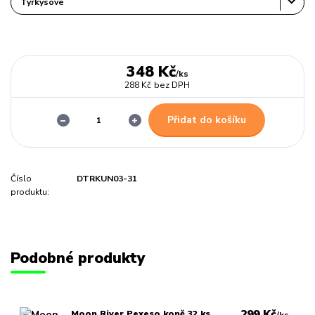
348 Kč
/
ks
288 Kč
bez DPH
Přidat do košíku
Číslo
DTRKUN03-31
produktu:
Podobné produkty
299 Kč
Moon River Pexeso koně 32 ks