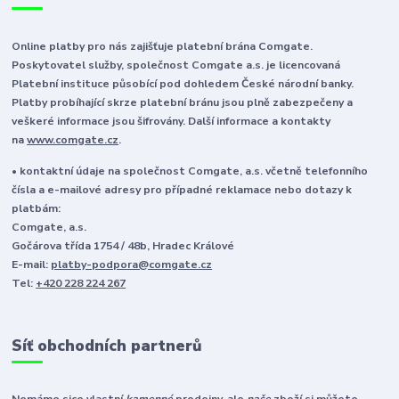
Online platby pro nás zajišťuje platební brána Comgate.
Poskytovatel služby, společnost Comgate a.s. je licencovaná
Platební instituce působící pod dohledem České národní banky.
Platby probíhající skrze platební bránu jsou plně zabezpečeny a
veškeré informace jsou šifrovány. Další informace a kontakty
na
www.comgate.cz
.
• kontaktní údaje na společnost Comgate, a.s. včetně telefonního
čísla a e-mailové adresy pro případné reklamace nebo dotazy k
platbám:
Comgate, a.s.
Gočárova třída 1754 / 48b, Hradec Králové
E-mail:
platby-podpora@comgate.cz
Tel:
+420 228 224 267
Síť obchodních partnerů