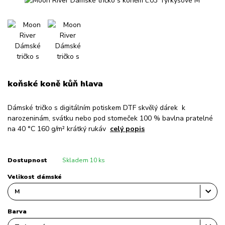
koňské koně kůň hlava
Dámské tričko s digitálním potiskem DTF skvělý dárek k
narozeninám, svátku nebo pod stomeček 100 % bavlna pratelné
na 40 °C 160 g/m² krátký rukáv
celý popis
Dostupnost
Skladem 10 ks
Velikost dámské
Barva