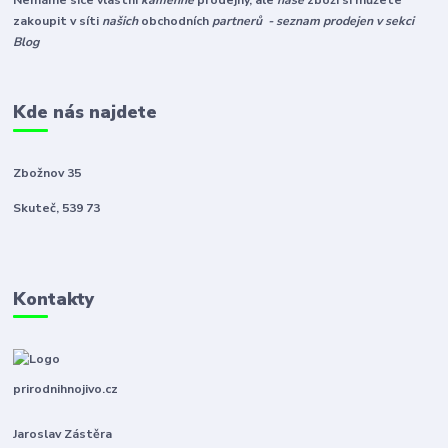
Nemáme sice vlastní
kamenné
prodejny, ale
naše
zboží si můžete
zakoupit v síti
našich
obchodních
partnerů - seznam prodejen v sekci
Blog
Kde nás najdete
Zbožnov 35
Skuteč, 539 73
Kontakty
prirodnihnojivo.cz
Jaroslav Zástěra