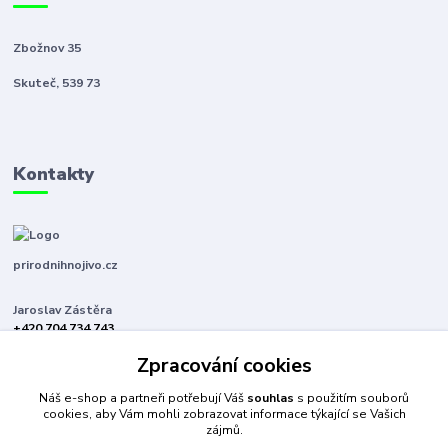
Zbožnov 35
Skuteč, 539 73
Kontakty
prirodnihnojivo.cz
Jaroslav Zástěra
+420 704 734 743
(Po-Pá, 8-16 hod.)
Zpracování cookies
jaroslavzastera@centrum.cz
Náš e-shop a partneři potřebují Váš
souhlas
s použitím souborů
cookies, aby Vám mohli zobrazovat informace týkající se Vašich
zájmů.