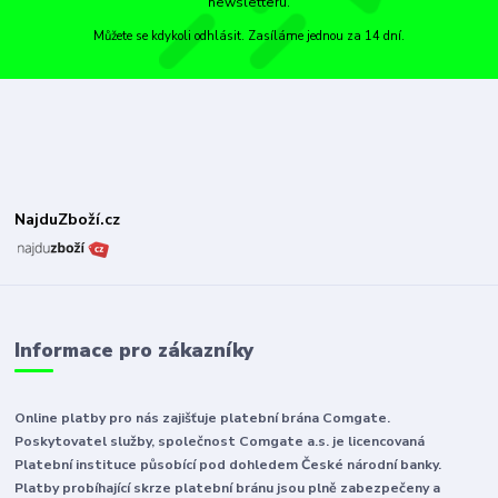
newsletteru.
Můžete se kdykoli odhlásit. Zasíláme jednou za 14 dní.
NajduZboží.cz
Informace pro zákazníky
Online platby pro nás zajišťuje platební brána Comgate.
Poskytovatel služby, společnost Comgate a.s. je licencovaná
Platební instituce působící pod dohledem České národní banky.
Platby probíhající skrze platební bránu jsou plně zabezpečeny a