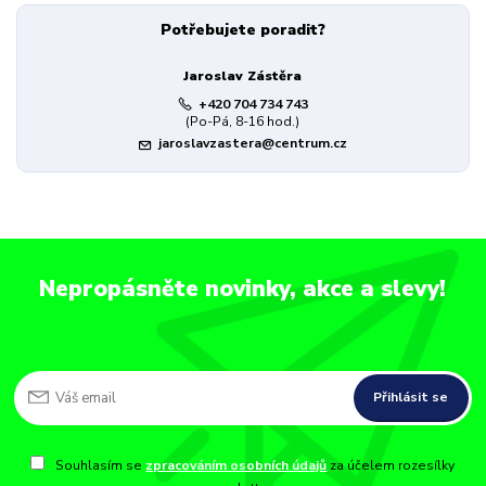
Potřebujete poradit?
Jaroslav Zástěra
+420 704 734 743
(Po-Pá, 8-16 hod.)
jaroslavzastera@centrum.cz
Nepropásněte novinky, akce a slevy!
Přihlásit se
Souhlasím se
zpracováním osobních údajů
za účelem rozesílky