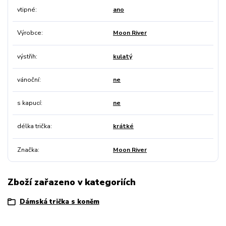
vtipné
ano
Výrobce
Moon River
výstřih
kulatý
vánoční
ne
s kapucí
ne
délka trička
krátké
Značka
Moon River
Zboží zařazeno v kategoriích
Dámská trička s koněm