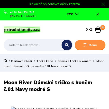
Ke každé objednávce dárek zdarma
+420 704 734 743
CZK
(Po-Pá, 8-16 hod.)
0
0 Kč
Menu
Dárkové zboží
Trička koně
Dámská trička s koněm
Moon
River Dámské tričko s koněm č.01 Navy modré S
Moon River Dámské tričko s koněm
č.01 Navy modré S