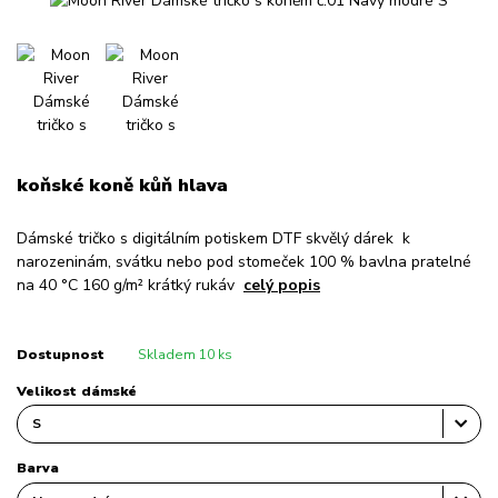
koňské koně kůň hlava
Dámské tričko s digitálním potiskem DTF skvělý dárek k
narozeninám, svátku nebo pod stomeček 100 % bavlna pratelné
na 40 °C 160 g/m² krátký rukáv
celý popis
Dostupnost
Skladem 10 ks
Velikost dámské
Barva