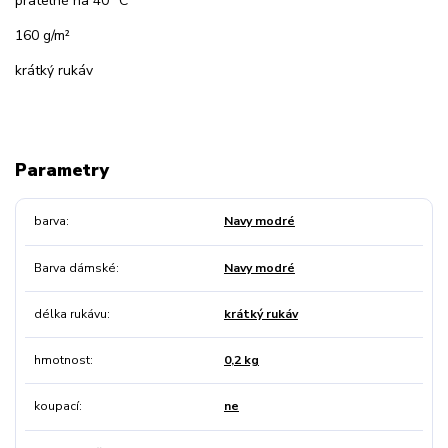
pratelné na 40 °C
160 g/m²
krátký rukáv
Parametry
barva
Navy modré
Barva dámské
Navy modré
délka rukávu
krátký rukáv
hmotnost
0,2 kg
koupací
ne