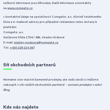
veškeré informace jsou šifrovány. Další informace a kontakty
na
www.comgate.cz
.
• kontaktní údaje na společnost Comgate, a.s. včetně telefonního
čísla a e-mailové adresy pro případné reklamace nebo dotazy k
platbám:
Comgate, a.s.
Gočárova třída 1754 / 48b, Hradec Králové
E-mail:
platby-podpora@comgate.cz
Tel:
+420 228 224 267
Síť obchodních partnerů
Nemáme sice vlastní
kamenné
prodejny, ale
naše
zboží si můžete
zakoupit v síti
našich
obchodních
partnerů - seznam prodejen v sekci
Blog
Kde nás najdete