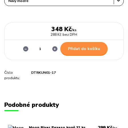
348 Kč
/
ks
288 Kč
bez DPH
Přidat do košíku
Číslo
DTRKUN01-17
produktu:
Podobné produkty
299 Kč
Moon River Pexeso koně 32 ks