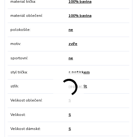
material trička
100% bavlna
materiál oblečení
100% bavlna
polokošile
ne
motiv
zvíře
sportovní
ne
styl trička
s potiskem
střih
regular fit
Velikost oblečení
S
Velikost
S
Velikost dámské
S