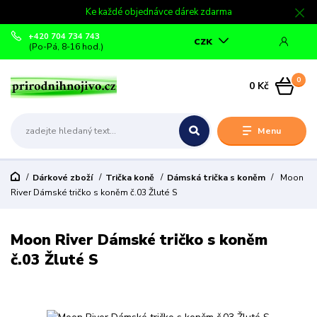
Ke každé objednávce dárek zdarma
+420 704 734 743
CZK
(Po-Pá, 8-16 hod.)
0
0 Kč
Menu
Dárkové zboží
Trička koně
Dámská trička s koněm
Moon
River Dámské tričko s koněm č.03 Žluté S
Moon River Dámské tričko s koněm
č.03 Žluté S