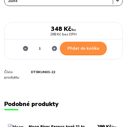
348 Kč
/
ks
288 Kč
bez DPH
Přidat do košíku
Číslo
DTRKUN03-22
produktu:
Podobné produkty
299 Kč
Moon River Pexeso koně 32 ks