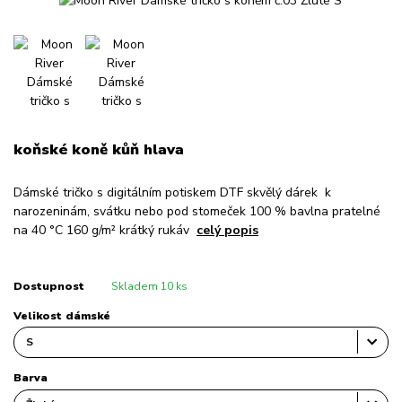
koňské koně kůň hlava
Dámské tričko s digitálním potiskem DTF skvělý dárek k
narozeninám, svátku nebo pod stomeček 100 % bavlna pratelné
na 40 °C 160 g/m² krátký rukáv
celý popis
Dostupnost
Skladem 10 ks
Velikost dámské
Barva