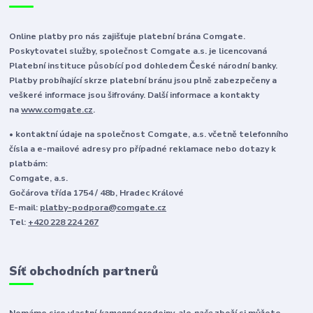
Online platby pro nás zajišťuje platební brána Comgate.
Poskytovatel služby, společnost Comgate a.s. je licencovaná
Platební instituce působící pod dohledem České národní banky.
Platby probíhající skrze platební bránu jsou plně zabezpečeny a
veškeré informace jsou šifrovány. Další informace a kontakty
na
www.comgate.cz
.
• kontaktní údaje na společnost Comgate, a.s. včetně telefonního
čísla a e-mailové adresy pro případné reklamace nebo dotazy k
platbám:
Comgate, a.s.
Gočárova třída 1754 / 48b, Hradec Králové
E-mail:
platby-podpora@comgate.cz
Tel:
+420 228 224 267
Síť obchodních partnerů