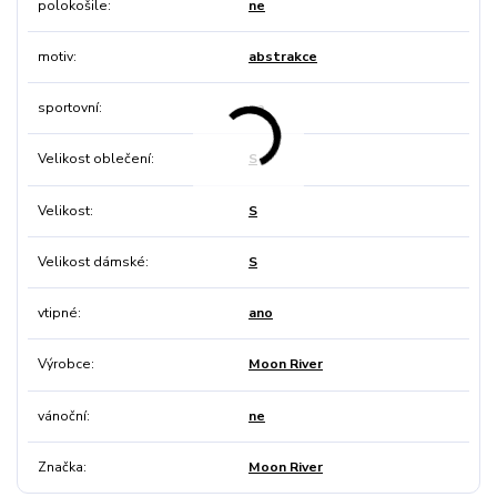
polokošile
ne
motiv
abstrakce
sportovní
ne
Velikost oblečení
S
Velikost
S
Velikost dámské
S
vtipné
ano
Výrobce
Moon River
vánoční
ne
Značka
Moon River