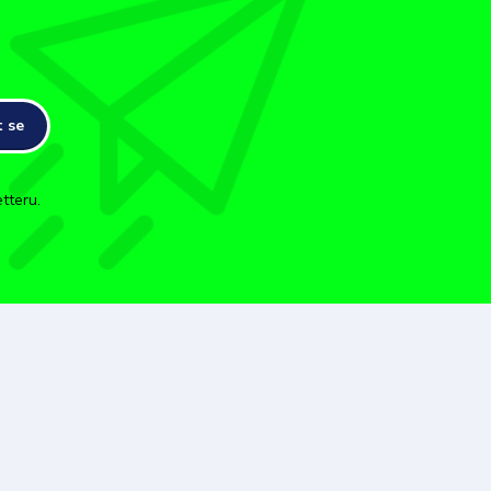
t se
tteru.