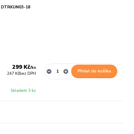
DTRKUN03-18
299 Kč
/
ks
Přidat do košíku
247 Kč
bez DPH
Skladem 3 ks