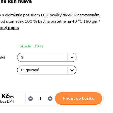
ně kůň hlava
 s digitálním potiskem DTF skvělý dárek k narozeninám,
pod stomeček 100 % bavlna pratelné na 40 °C 160 g/m²
celý popis
Skladem 10 ks
ské
 Kč
/
ks
Přidat do košíku
bez DPH