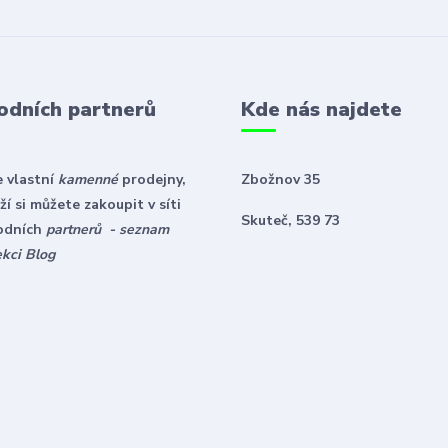
odních partnerů
Kde nás najdete
 vlastní
kamenné
prodejny,
Zbožnov 35
í si můžete zakoupit v síti
Skuteč, 539 73
odních
partnerů - seznam
ekci Blog