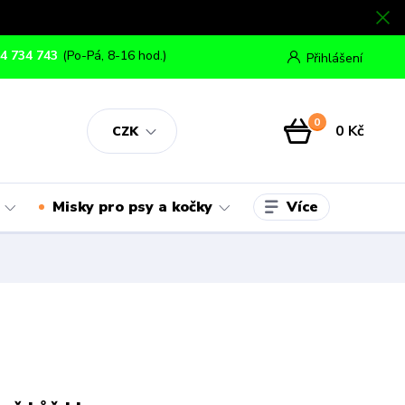
4 734 743
(Po-Pá, 8-16 hod.)
Přihlášení
0
0 Kč
CZK
Více
Misky pro psy a kočky