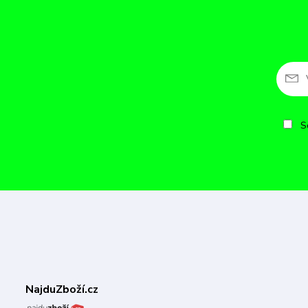
So
NajduZboží.cz