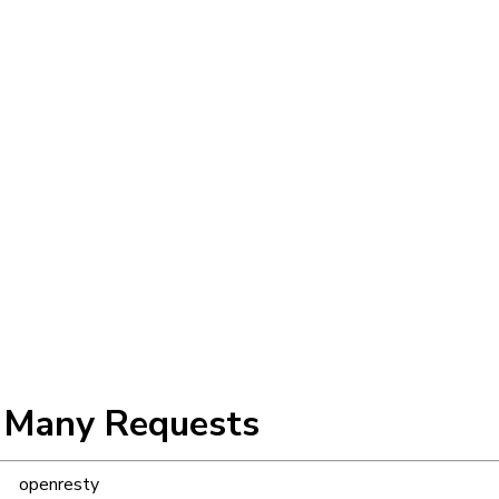
 Many Requests
openresty