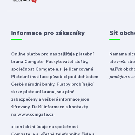
Informace pro zákazníky
Síť obch
Online platby pro nás zajišťuje platební
Nemáme sice
brána Comgate. Poskytovatel služby,
ale
naše
zbož
společnost Comgate a.s. je licencovaná
našich
obch
Platební instituce působící pod dohledem
prodejen v s
České národní banky. Platby probíhající
skrze platební bránu jsou plně
zabezpečeny a veškeré informace jsou
šifrovány. Další informace a kontakty
na
www.comgate.cz
.
• kontaktní údaje na společnost
Comgate, a.s. včetně telefonního čísla a