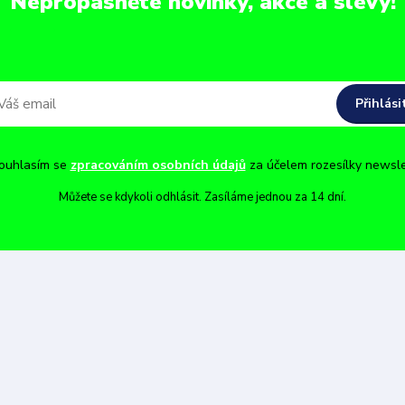
Nepropásněte novinky, akce a slevy!
Přihlási
uhlasím se
zpracováním osobních údajů
za účelem rozesílky newsle
Můžete se kdykoli odhlásit. Zasíláme jednou za 14 dní.