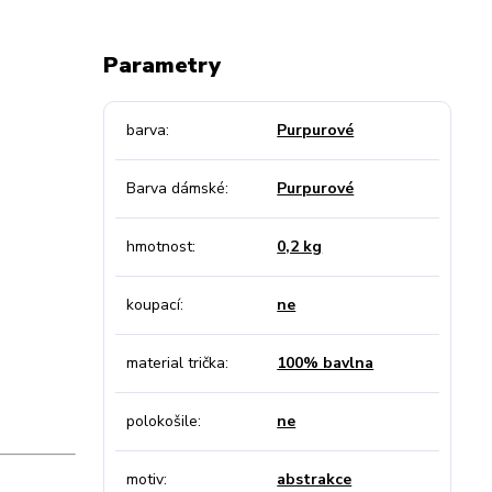
Parametry
barva
Purpurové
Barva dámské
Purpurové
hmotnost
0,2 kg
koupací
ne
material trička
100% bavlna
polokošile
ne
motiv
abstrakce