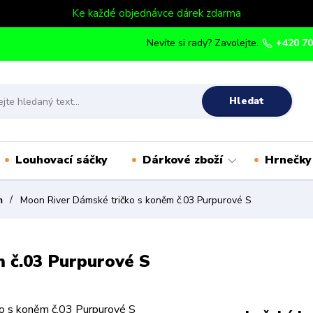
Ke každé objednávce dárek zdarma
Nevíte si rady? Zavolejte.
+420 70
Hledat
Louhovací sáčky
Dárkové zboží
Hrnečky
m
Moon River Dámské tričko s koněm č.03 Purpurové S
 č.03 Purpurové S