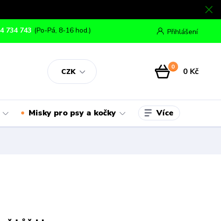
4 734 743
(Po-Pá, 8-16 hod.)
Přihlášení
0
0 Kč
CZK
Více
Misky pro psy a kočky