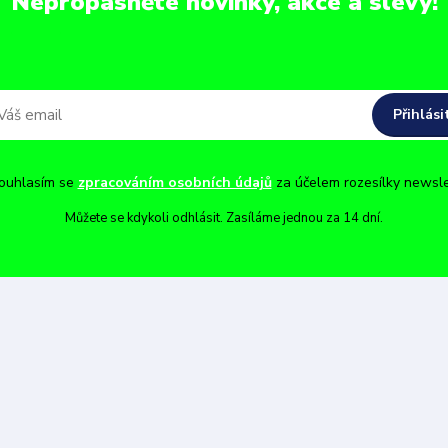
Nepropásněte novinky, akce a slevy!
Přihlási
uhlasím se
zpracováním osobních údajů
za účelem rozesílky newsle
Můžete se kdykoli odhlásit. Zasíláme jednou za 14 dní.