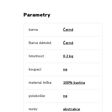
Parametry
barva
Černé
Barva dámské
Černé
hmotnost
0,2 kg
koupací
ne
material trička
100% bavlna
polokošile
ne
motiv
abstrakce