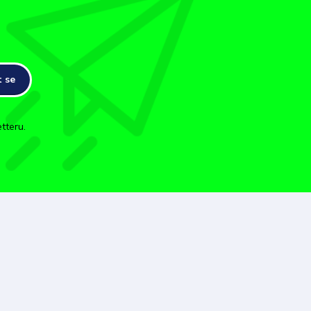
t se
tteru.