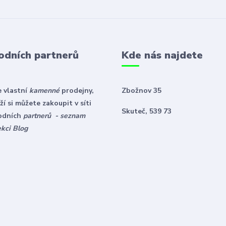
odních partnerů
Kde nás najdete
 vlastní
kamenné
prodejny,
Zbožnov 35
í si můžete zakoupit v síti
Skuteč, 539 73
odních
partnerů - seznam
ekci Blog