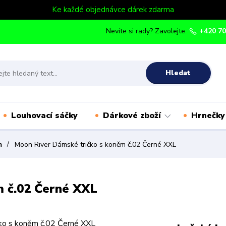
Ke každé objednávce dárek zdarma
Nevíte si rady? Zavolejte.
+420 70
Hledat
Louhovací sáčky
Dárkové zboží
Hrnečky
m
Moon River Dámské tričko s koněm č.02 Černé XXL
m č.02 Černé XXL