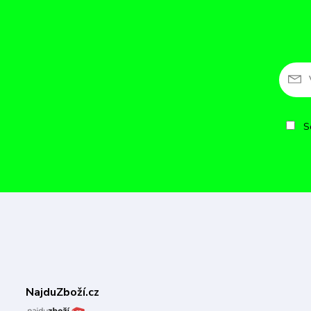
So
NajduZboží.cz