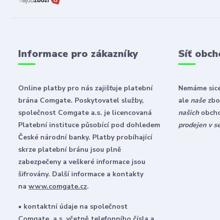
Informace pro zákazníky
Síť obch
Online platby pro nás zajišťuje platební
Nemáme sice
brána Comgate. Poskytovatel služby,
ale
naše
zbož
společnost Comgate a.s. je licencovaná
našich
obch
Platební instituce působící pod dohledem
prodejen v s
České národní banky. Platby probíhající
skrze platební bránu jsou plně
zabezpečeny a veškeré informace jsou
šifrovány. Další informace a kontakty
na
www.comgate.cz
.
• kontaktní údaje na společnost
Comgate, a.s. včetně telefonního čísla a