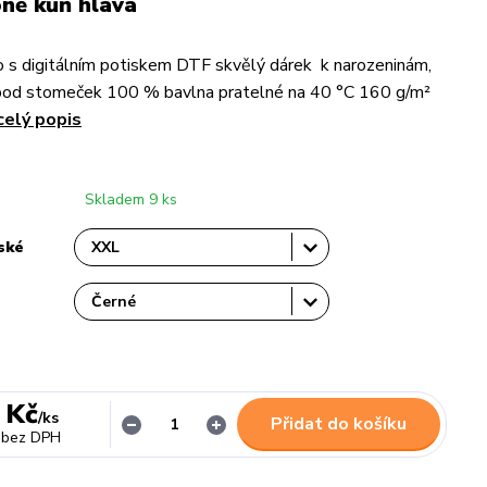
ně kůň hlava
 s digitálním potiskem DTF skvělý dárek k narozeninám,
pod stomeček 100 % bavlna pratelné na 40 °C 160 g/m²
celý popis
Skladem 9 ks
ské
 Kč
/
ks
Přidat do košíku
bez DPH