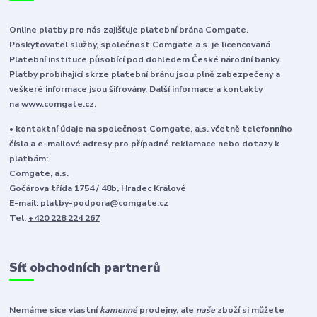
Online platby pro nás zajišťuje platební brána Comgate.
Poskytovatel služby, společnost Comgate a.s. je licencovaná
Platební instituce působící pod dohledem České národní banky.
Platby probíhající skrze platební bránu jsou plně zabezpečeny a
veškeré informace jsou šifrovány. Další informace a kontakty
na
www.comgate.cz
.
• kontaktní údaje na společnost Comgate, a.s. včetně telefonního
čísla a e-mailové adresy pro případné reklamace nebo dotazy k
platbám:
Comgate, a.s.
Gočárova třída 1754 / 48b, Hradec Králové
E-mail:
platby-podpora@comgate.cz
Tel:
+420 228 224 267
Síť obchodních partnerů
Nemáme sice vlastní
kamenné
prodejny, ale
naše
zboží si můžete