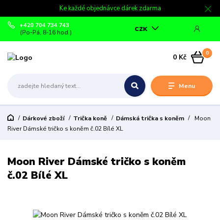
Ke každé objednávce dárek zdarma
+420 704 734 743
CZK
(Po-Pá, 8-16 hod.)
0
0 Kč
Menu
Dárkové zboží
Trička koně
Dámská trička s koněm
Moon
River Dámské tričko s koněm č.02 Bílé XL
Moon River Dámské tričko s koněm
č.02 Bílé XL