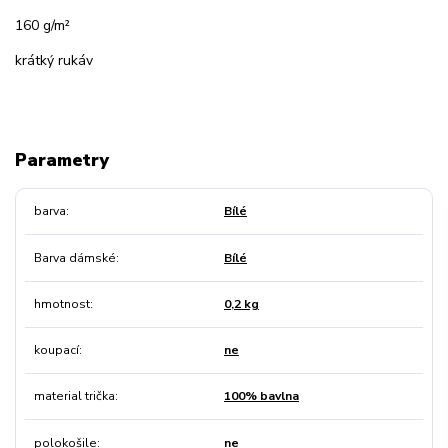
160 g/m²
krátký rukáv
Parametry
barva
Bílé
Barva dámské
Bílé
hmotnost
0,2 kg
koupací
ne
material trička
100% bavlna
polokošile
ne