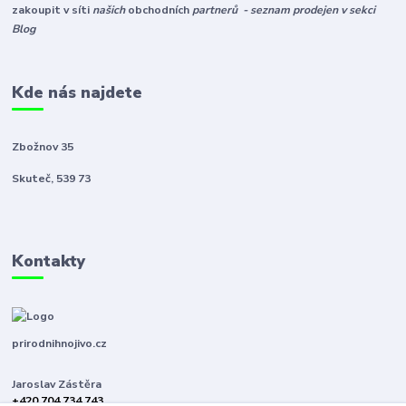
zakoupit v síti
našich
obchodních
partnerů - seznam prodejen v sekci
Blog
Kde nás najdete
Zbožnov 35
Skuteč, 539 73
Kontakty
prirodnihnojivo.cz
Jaroslav Zástěra
+420 704 734 743