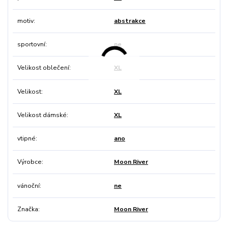
motiv
abstrakce
sportovní
ne
Velikost oblečení
XL
Velikost
XL
Velikost dámské
XL
vtipné
ano
Výrobce
Moon River
vánoční
ne
Značka
Moon River