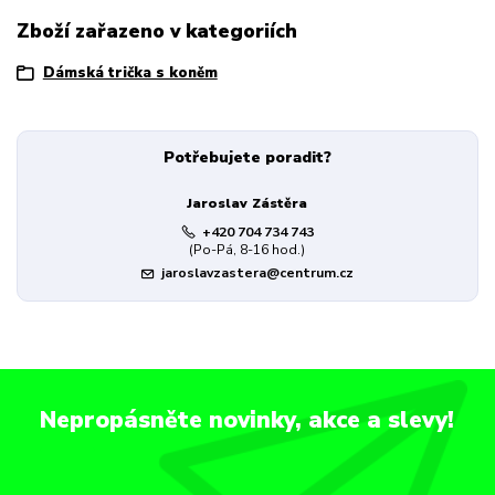
Zboží zařazeno v kategoriích
Dámská trička s koněm
Potřebujete poradit?
Jaroslav Zástěra
+420 704 734 743
(Po-Pá, 8-16 hod.)
jaroslavzastera@centrum.cz
Nepropásněte novinky, akce a slevy!