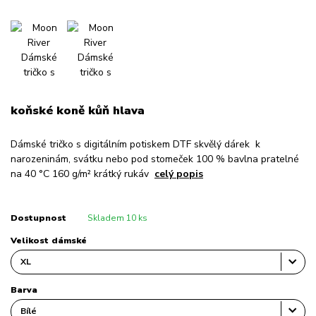
koňské koně kůň hlava
Dámské tričko s digitálním potiskem DTF skvělý dárek k
narozeninám, svátku nebo pod stomeček 100 % bavlna pratelné
na 40 °C 160 g/m² krátký rukáv
celý popis
Dostupnost
Skladem 10 ks
Velikost dámské
Barva