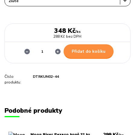
348 Kč
/
ks
288 Kč
bez DPH
Přidat do košíku
Číslo
DTRKUN02-44
produktu:
Podobné produkty
299 Kč
Moon River Pexeso koně 32 ks