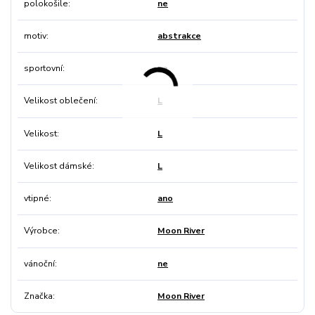
polokošile
ne
motiv
abstrakce
sportovní
ne
Velikost oblečení
L
Velikost
L
Velikost dámské
L
vtipné
ano
Výrobce
Moon River
vánoční
ne
Značka
Moon River