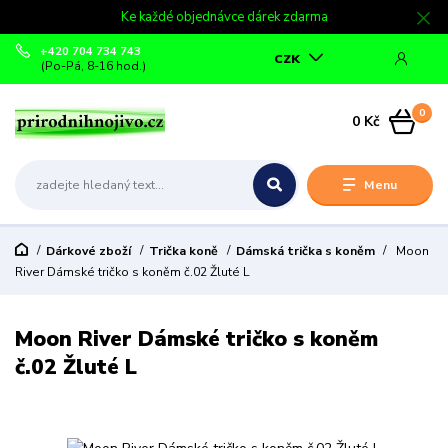
Ke každé objednávce dárek zdarma
+420 704 734 743
CZK
(Po-Pá, 8-16 hod.)
0
0 Kč
Menu
Dárkové zboží
Trička koně
Dámská trička s koněm
Moon
River Dámské tričko s koněm č.02 Žluté L
Moon River Dámské tričko s koněm
č.02 Žluté L