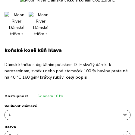
koňské koně kůň hlava
Dámské tričko s digitálním potiskem DTF skvělý dárek k
narozeninám, svátku nebo pod stomeček 100 % bavlna pratelné
na 40 °C 160 g/m² krátký rukáv
celý popis
Dostupnost
Skladem 10 ks
Velikost dámské
Barva