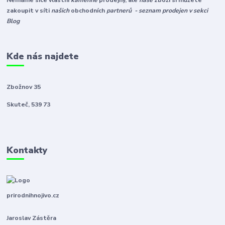
Nemáme sice vlastní
kamenné
prodejny, ale
naše
zboží si můžete
zakoupit v síti
našich
obchodních
partnerů - seznam prodejen v sekci
Blog
Kde nás najdete
Zbožnov 35
Skuteč, 539 73
Kontakty
prirodnihnojivo.cz
Jaroslav Zástěra