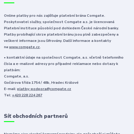
Online platby pro nás zajišťuje platební brána Comgate.
Poskytovatel služby, společnost Comgate a.s. je licencovaná
Platební instituce působící pod dohledem České národní banky.
Platby probíhající skrze platební bránu jsou plně zabezpečeny a
veškeré informace jsou šifrovány. Další informace a kontakty
na
www.comgate.cz
.
• kontaktní údaje na společnost Comgate, a.s. včetně telefonního
čísla a e-mailové adresy pro případné reklamace nebo dotazy k
platbám:
Comgate, a.s.
Gočárova třída 1754 / 48b, Hradec Králové
E-mail:
platby-podpora@comgate.cz
Tel:
+420 228 224 267
Síť obchodních partnerů