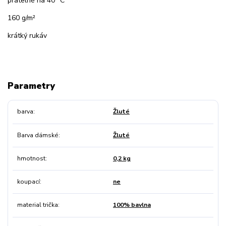
pratelné na 40 °C
160 g/m²
krátký rukáv
Parametry
barva
Žluté
Barva dámské
Žluté
hmotnost
0,2 kg
koupací
ne
material trička
100% bavlna