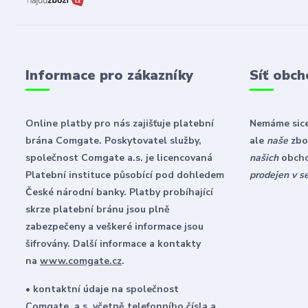
Informace pro zákazníky
Síť obch
Online platby pro nás zajišťuje platební
Nemáme sice
brána Comgate. Poskytovatel služby,
ale
naše
zbož
společnost Comgate a.s. je licencovaná
našich
obch
Platební instituce působící pod dohledem
prodejen v s
České národní banky. Platby probíhající
skrze platební bránu jsou plně
zabezpečeny a veškeré informace jsou
šifrovány. Další informace a kontakty
na
www.comgate.cz
.
• kontaktní údaje na společnost
Comgate, a.s. včetně telefonního čísla a