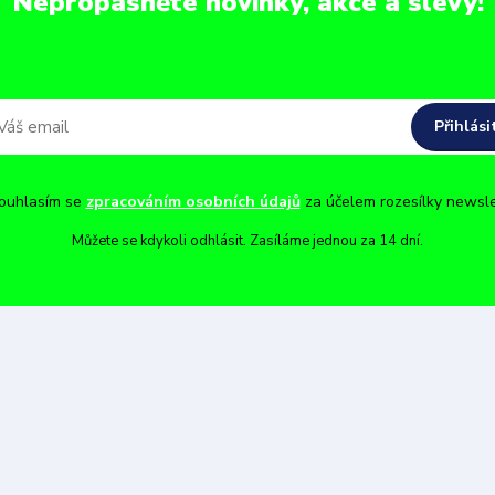
Nepropásněte novinky, akce a slevy!
Přihlási
uhlasím se
zpracováním osobních údajů
za účelem rozesílky newsle
Můžete se kdykoli odhlásit. Zasíláme jednou za 14 dní.