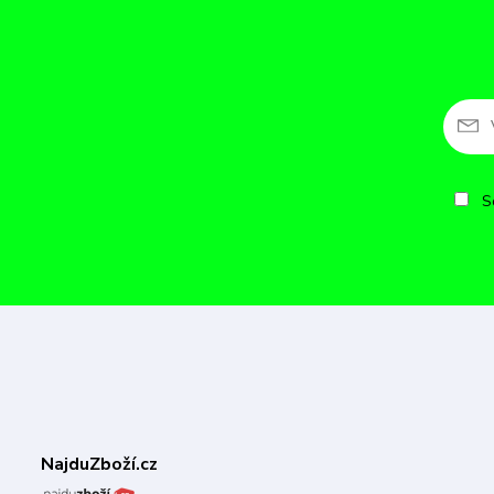
So
NajduZboží.cz