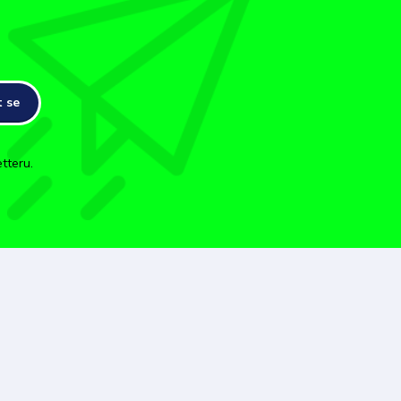
t se
tteru.