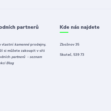
odních partnerů
Kde nás najdete
 vlastní
kamenné
prodejny,
Zbožnov 35
í si můžete zakoupit v síti
Skuteč, 539 73
odních
partnerů - seznam
ekci Blog