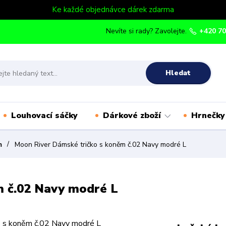
Ke každé objednávce dárek zdarma
Nevíte si rady? Zavolejte.
+420 70
Hledat
Louhovací sáčky
Dárkové zboží
Hrnečky
m
Moon River Dámské tričko s koněm č.02 Navy modré L
m č.02 Navy modré L