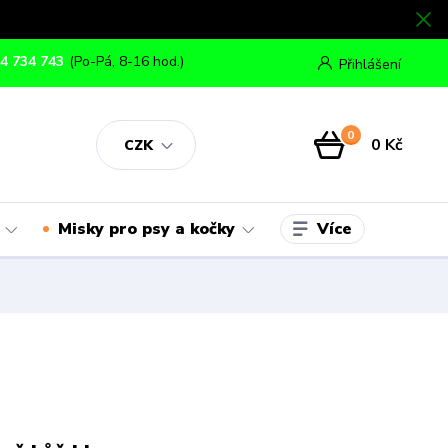
4 734 743
(Po-Pá, 8-16 hod.)
Přihlášení
0
0 Kč
CZK
Více
Misky pro psy a kočky