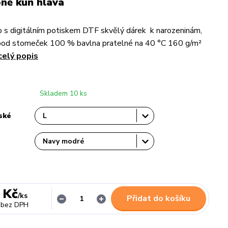
ně kůň hlava
 s digitálním potiskem DTF skvělý dárek k narozeninám,
pod stomeček 100 % bavlna pratelné na 40 °C 160 g/m²
celý popis
Skladem 10 ks
ské
 Kč
/
ks
Přidat do košíku
bez DPH