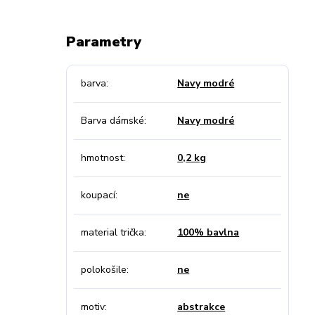
Parametry
barva
Navy modré
Barva dámské
Navy modré
hmotnost
0,2 kg
koupací
ne
material trička
100% bavlna
polokošile
ne
motiv
abstrakce