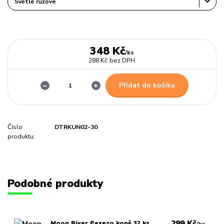
348 Kč
/
ks
288 Kč
bez DPH
Přidat do košíku
Číslo
DTRKUN02-30
produktu:
Podobné produkty
299 Kč
Moon River Pexeso koně 32 ks