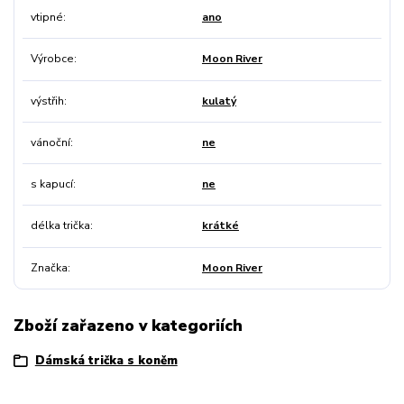
vtipné
ano
Výrobce
Moon River
výstřih
kulatý
vánoční
ne
s kapucí
ne
délka trička
krátké
Značka
Moon River
Zboží zařazeno v kategoriích
Dámská trička s koněm