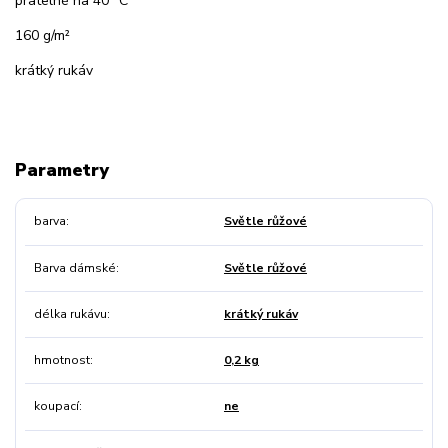
pratelné na 40 °C
160 g/m²
krátký rukáv
Parametry
barva
Světle růžové
Barva dámské
Světle růžové
délka rukávu
krátký rukáv
hmotnost
0,2 kg
koupací
ne