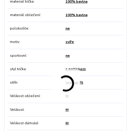
material trička
100% bavlna
materiál oblečení
100% bavlna
polokošile
ne
motiv
zvíře
sportovní
ne
styl trička
s potiskem
střih
regular fit
Velikost oblečení
M
Velikost
M
Velikost dámské
M