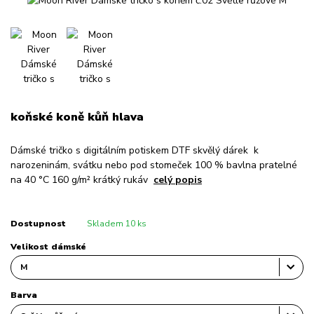
koňské koně kůň hlava
Dámské tričko s digitálním potiskem DTF skvělý dárek k
narozeninám, svátku nebo pod stomeček 100 % bavlna pratelné
na 40 °C 160 g/m² krátký rukáv
celý popis
Dostupnost
Skladem 10 ks
Velikost dámské
Barva