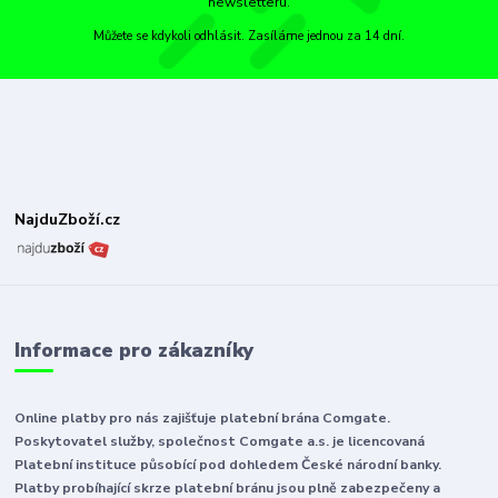
newsletteru.
Můžete se kdykoli odhlásit. Zasíláme jednou za 14 dní.
NajduZboží.cz
Informace pro zákazníky
Online platby pro nás zajišťuje platební brána Comgate.
Poskytovatel služby, společnost Comgate a.s. je licencovaná
Platební instituce působící pod dohledem České národní banky.
Platby probíhající skrze platební bránu jsou plně zabezpečeny a