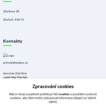
Zbožnov 35
Skuteč, 539 73
Kontakty
prirodnihnojivo.cz
Jaroslav Zástěra
+420 704 734 743
(Po-Pá, 8-16 hod.)
Zpracování cookies
jaroslavzastera@centrum.cz
Náš e-shop a partneři potřebují Váš
souhlas
s použitím souborů
cookies, aby Vám mohli zobrazovat informace týkající se Vašich
zájmů.