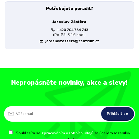
Potřebujete poradit?
Jaroslav Zástěra
+420 704 734 743
(Po-Pá, 8-16 hod.)
jaroslavzastera@centrum.cz
Nepropásněte novinky, akce a slevy!
Přihlásit se
Souhlasím se
zpracováním osobních údajů
za účelem rozesílky