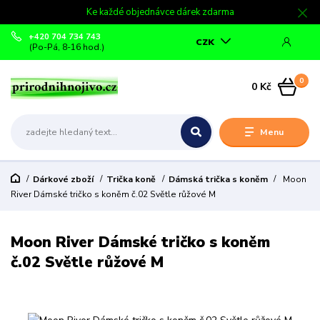
Ke každé objednávce dárek zdarma
+420 704 734 743
CZK
(Po-Pá, 8-16 hod.)
0
0 Kč
Menu
Dárkové zboží
Trička koně
Dámská trička s koněm
Moon
River Dámské tričko s koněm č.02 Světle růžové M
Moon River Dámské tričko s koněm
č.02 Světle růžové M