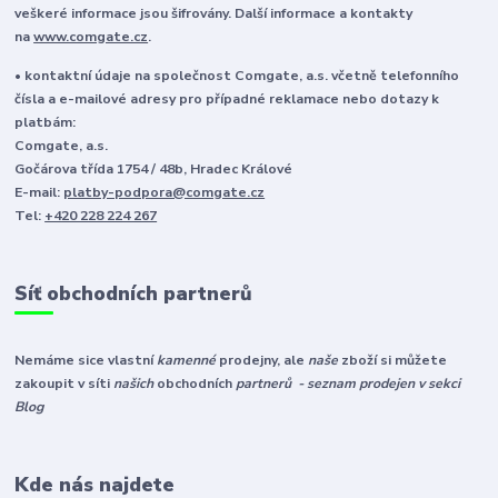
veškeré informace jsou šifrovány. Další informace a kontakty
na
www.comgate.cz
.
• kontaktní údaje na společnost Comgate, a.s. včetně telefonního
čísla a e-mailové adresy pro případné reklamace nebo dotazy k
platbám:
Comgate, a.s.
Gočárova třída 1754 / 48b, Hradec Králové
E-mail:
platby-podpora@comgate.cz
Tel:
+420 228 224 267
Síť obchodních partnerů
Nemáme sice vlastní
kamenné
prodejny, ale
naše
zboží si můžete
zakoupit v síti
našich
obchodních
partnerů - seznam prodejen v sekci
Blog
Kde nás najdete